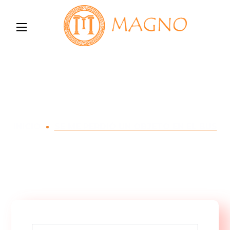
Se me perdió un
objeto en el bus
INICIO
SE ME PERDIÓ UN OBJETO EN EL BUS