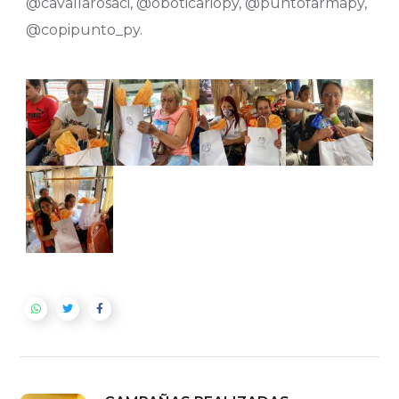
@cavallarosaci, @oboticariopy, @puntofarmapy,
@copipunto_py.